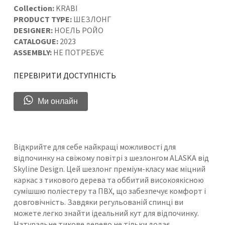
Collection:
KRABI
PRODUCT TYPE:
ШЕЗЛОНГ
DESIGNER:
НОЕЛЬ РОЙО
CATALOGUE:
2023
ASSEMBLY:
НЕ ПОТРЕБУЄ
ПЕРЕВІРИТИ ДОСТУПНІСТЬ
Ми онлайн
Відкрийте для себе найкращі можливості для
відпочинку на свіжому повітрі з шезлонгом ALASKA від
Skyline Design. Цей шезлонг преміум-класу має міцний
каркас з тикового дерева та оббитий високоякісною
сумішшю поліестеру та ПВХ, що забезпечує комфорт і
довговічність. Завдяки регульованій спинці ви
можете легко знайти ідеальний кут для відпочинку.
Натуральне тикове дерево не тільки додає