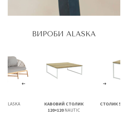
ВИРОБИ ALASKA
АН
ALASKA
КАВОВИЙ СТОЛИК
СТОЛИК 50×5
120×120
NAUTIC