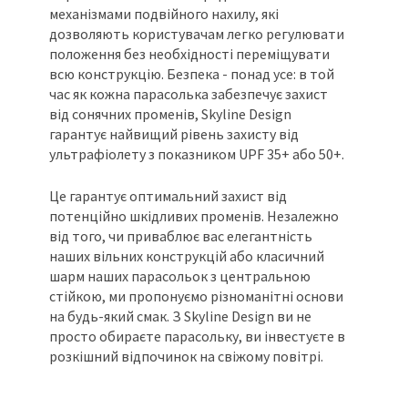
механізмами подвійного нахилу, які
дозволяють користувачам легко регулювати
положення без необхідності переміщувати
всю конструкцію. Безпека - понад усе: в той
час як кожна парасолька забезпечує захист
від сонячних променів, Skyline Design
гарантує найвищий рівень захисту від
ультрафіолету з показником UPF 35+ або 50+.
Це гарантує оптимальний захист від
потенційно шкідливих променів. Незалежно
від того, чи приваблює вас елегантність
наших вільних конструкцій або класичний
шарм наших парасольок з центральною
стійкою, ми пропонуємо різноманітні основи
на будь-який смак. З Skyline Design ви не
просто обираєте парасольку, ви інвестуєте в
розкішний відпочинок на свіжому повітрі.