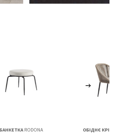
БАНКЕТКА
RODONA
ОБІДНЄ КРІСЛО
RODON