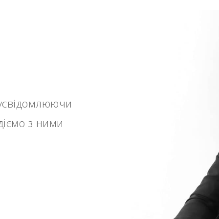
е усвідомлюючи
діємо з ними