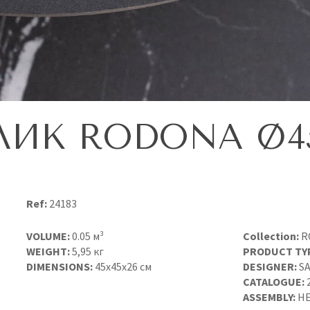
ИК RODONA Ø4
Ref:
24183
VOLUME:
0.05 м³
Collection:
R
WEIGHT:
5,95 кг
PRODUCT TY
DIMENSIONS:
45x45x26 см
DESIGNER:
SA
CATALOGUE:
ASSEMBLY:
НЕ