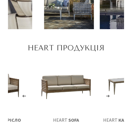
HEART ПРОДУКЦІЯ
RT
КРІСЛО
HEART
SOFA
HEART
КАВОВ