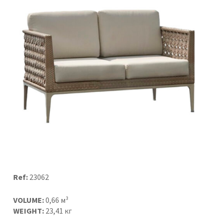
Ref:
23062
VOLUME:
0,66 м³
WEIGHT:
23,41 кг