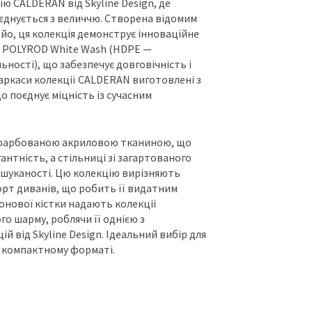
ю CALDERAN від Skyline Design, де
днується з величчю. Створена відомим
о, ця колекція демонструє інноваційне
 POLYROD White Wash (HDPE —
ьності), що забезпечує довговічність і
аркаси колекції CALDERAN виготовлені з
 поєднує міцність із сучасним
офарбованою акриловою тканиною, що
антність, а стільниці зі загартованого
шуканості. Цю колекцію вирізняють
орт диванів, що робить її видатним
лонової кістки надають колекції
 шарму, роблячи її однією з
й від Skyline Design. Ідеальний вибір для
у компактному форматі.