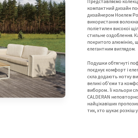
Представляємо колекці
компактний дизайн поє
дизайнером Ноелем Рой
використання волокна
поліетилен високої щіл
стильне оздоблення. К
покритого алюмінію, що
елегантним виглядом.
Подушки обтягнуті п
поєднує комфорт і елег
скла додають нотку ви
великі об’єми та комф
вибором.. Її кольори с
CALDERAN неповторного
найцікавіших пропозиці
тих, хто шукає розкіш 