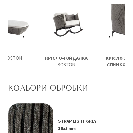
АК
BOSTON
КРІСЛО-ГОЙДАЛКА
КРІСЛО З 
BOSTON
СПИНКОЮ
КОЛЬОРИ ОБРОБКИ
STRAP LIGHT GREY
16x5 mm