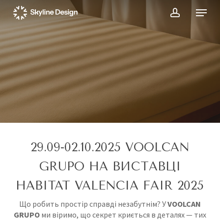
Skip
Menu
to
account
main
content
29.09-02.10.2025 VOOLCAN
GRUPO НА ВИСТАВЦІ
HABITAT VALENCIA FAIR 2025
Що робить простір справді незабутнім? У
VOOLCAN
GRUPO
ми віримо, що секрет криється в деталях — тих