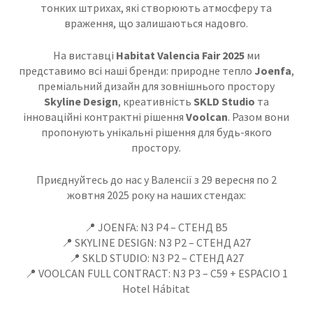
тонких штрихах, які створюють атмосферу та
враження, що залишаються надовго.
На виставці
Habitat Valencia Fair 2025
ми
представимо всі наші бренди: природне тепло
Joenfa
,
преміальний дизайн для зовнішнього простору
Skyline Design
, креативність
SKLD Studio
та
інноваційні контрактні рішення
Voolcan
. Разом вони
пропонують унікальні рішення для будь-якого
простору.
Приєднуйтесь до нас у Валенсії з 29 вересня по 2
жовтня 2025 року на наших стендах:
📍 JOENFA: N3 P4 – СТЕНД B5
📍 SKYLINE DESIGN: N3 P2 – СТЕНД A27
📍 SKLD STUDIO: N3 P2 – СТЕНД A27
📍 VOOLCAN FULL CONTRACT: N3 P3 – C59 + ESPACIO 1
Hotel Hábitat