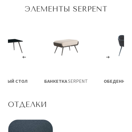
ЭЛЕМЕНТЫ SERPENT
ЛЬНЫЙ СТОЛ
БАНКЕТКА
SERPENT
ОБЕДЕННЫЕ
ENT
60×120
SERPE
ОТДЕЛКИ