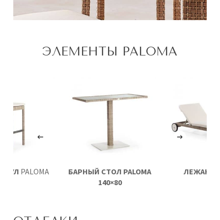
ЭЛЕМЕНТЫ PALOMA
 СТУЛ
PALOMA
БАРНЫЙ СТОЛ PALOMA
ЛЕЖАК
PA
140×80