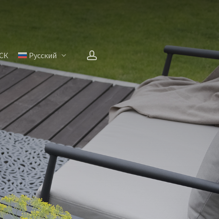
account
СК
Русский