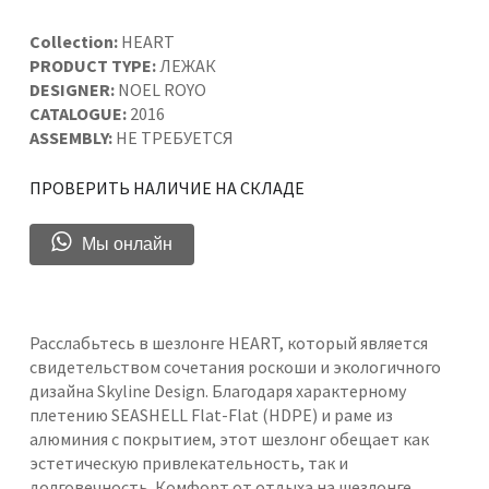
Collection:
HEART
PRODUCT TYPE:
ЛЕЖАК
DESIGNER:
NOEL ROYO
CATALOGUE:
2016
ASSEMBLY:
НЕ ТРЕБУЕТСЯ
ПРОВЕРИТЬ НАЛИЧИЕ НА СКЛАДЕ
Мы онлайн
Расслабьтесь в шезлонге HEART, который является
свидетельством сочетания роскоши и экологичного
дизайна Skyline Design. Благодаря характерному
плетению SEASHELL Flat-Flat (HDPE) и раме из
алюминия с покрытием, этот шезлонг обещает как
эстетическую привлекательность, так и
долговечность. Комфорт от отдыха на шезлонге