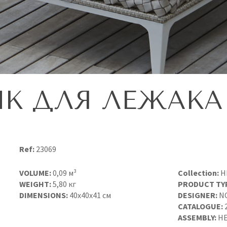
К ДЛЯ ЛЕЖАКА
Ref:
23069
VOLUME:
0,09 м³
Collection:
H
WEIGHT:
5,80 кг
PRODUCT TY
DIMENSIONS:
40x40x41 см
DESIGNER:
N
CATALOGUE:
ASSEMBLY:
НЕ