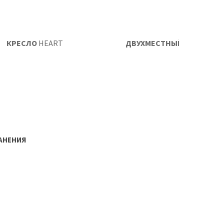
КРЕСЛО
HEART
ДВУХМЕСТНЫЙ ДИВАН
HE
РАНЕНИЯ