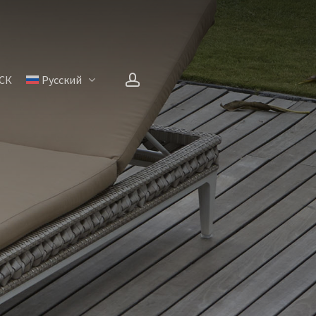
account
СК
Русский