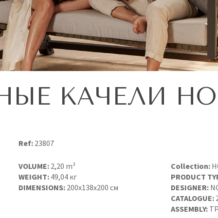
НЫЕ КАЧЕЛИ HO
Ref:
23807
VOLUME:
2,20 m³
Collection:
H
WEIGHT:
49,04 кг
PRODUCT TY
DIMENSIONS:
200x138x200 см
DESIGNER:
N
CATALOGUE:
ASSEMBLY:
ТР