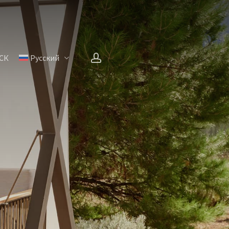
account
СК
Русский