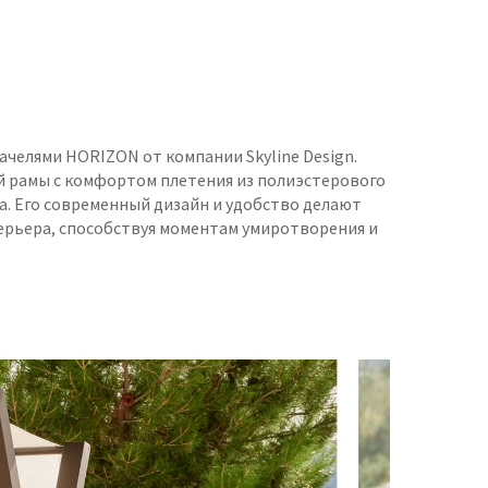
челями HORIZON от компании Skyline Design.
й рамы с комфортом плетения из полиэстерового
а. Его современный дизайн и удобство делают
ерьера, способствуя моментам умиротворения и