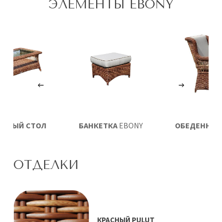
ЭЛЕМЕНТЫ EBONY
ЛЬНЫЙ СТОЛ
БАНКЕТКА
EBONY
ОБЕДЕННОЕ
EBONY
EBON
ОТДЕЛКИ
КРАСНЫЙ PULUT