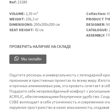
Ref:
23280
VOLUME:
2,30 m³
Collection:
К
WEIGHT:
106,3 кг
PRODUCT TY
DIMENSIONS:
200x200x200 см
DESIGNER:
N
SEAT HEIGHT:
42 см
CATALOGUE:
ASSEMBLY:
ТР
ПРОВЕРИТЬ НАЛИЧИЕ НА СКЛАДЕ
Мы онлайн
Ощутите роскошь и универсальность с легендарной кров
признание в престижных проектах по всему миру. Изго
и прочных алюминиевых рам, эта кровать сочетает в се
Подарите себе непревзойденный комфорт с роскошными
ACRYLIC, обеспечивающими безупречное удобство. Созд
CUBE воплощает в себе утонченность и современное оч
наружное пространство в оазис изысканности, создава