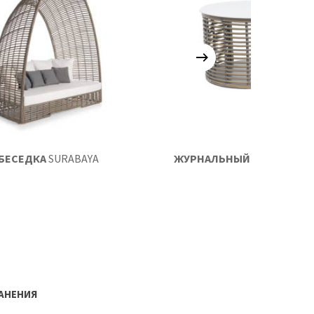
БЕСЕДКА
SURABAYA
ЖУРНАЛЬНЫЙ СТОЛ
SURA
РАНЕНИЯ