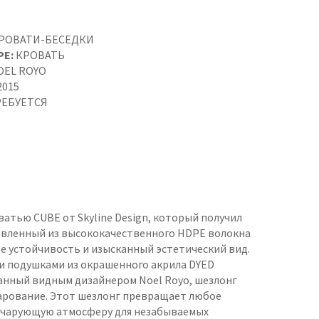
РОВАТИ-БЕСЕДКИ
PE:
КРОВАТЬ
OEL ROYO
2015
ЕБУЕТСЯ
атью CUBE от Skyline Design, который получил
товленный из высококачественного HDPE волокна
бе устойчивость и изысканный эстетический вид.
 подушками из окрашенного акрила DYED
анный видным дизайнером Noel Royo, шезлонг
арование. Этот шезлонг превращает любое
я чарующую атмосферу для незабываемых