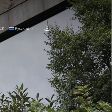
account
СК
Русский