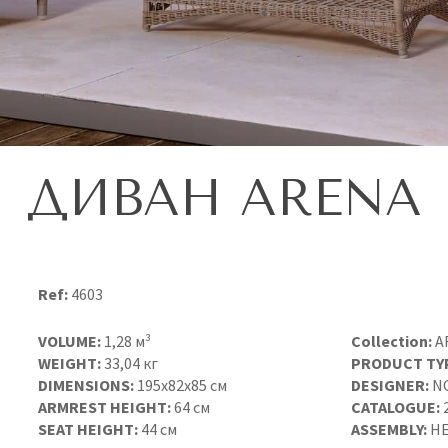
ДИВАН ARENA
Ref:
4603
VOLUME:
1,28 м³
Collection:
A
WEIGHT:
33,04 кг
PRODUCT TY
DIMENSIONS:
195x82x85 см
DESIGNER:
N
ARMREST HEIGHT:
64 см
CATALOGUE:
SEAT HEIGHT:
44 см
ASSEMBLY:
НЕ