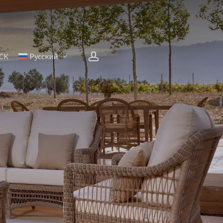
account
СК
Русский