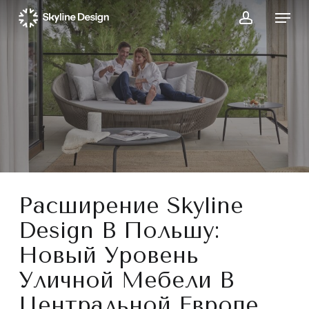
Skip
Menu
to
account
main
content
Расширение Skyline
Design В Польшу:
Новый Уровень
Уличной Мебели В
Центральной Европе.