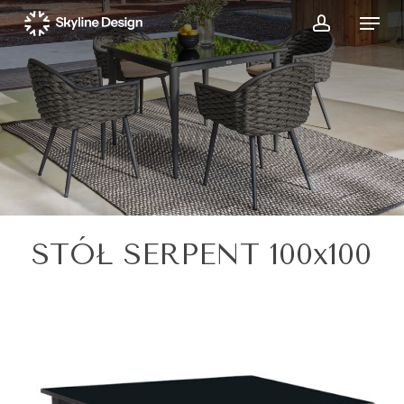
Skip
Menu
to
account
main
content
STÓŁ SERPENT 100x100