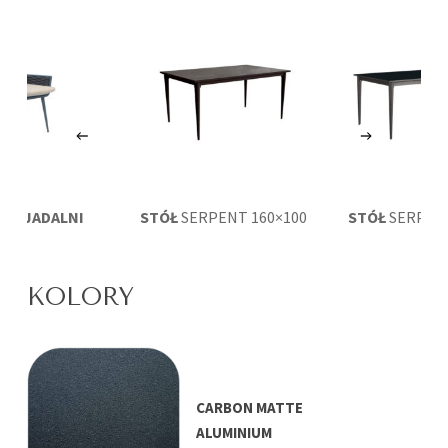
 DO JADALNI
STÓŁ
SERPENT 160×100
STÓŁ
SERPENT
ERPENT
KOLORY
CARBON MATTE
ALUMINIUM