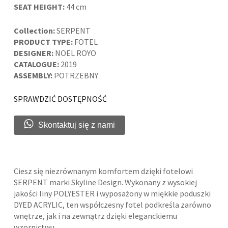
SEAT HEIGHT:
44 cm
Collection:
SERPENT
PRODUCT TYPE:
FOTEL
DESIGNER:
NOEL ROYO
CATALOGUE:
2019
ASSEMBLY:
POTRZEBNY
SPRAWDZIĆ DOSTĘPNOŚĆ
Skontaktuj się z nami
Ciesz się niezrównanym komfortem dzięki fotelowi
SERPENT marki Skyline Design. Wykonany z wysokiej
jakości liny POLYESTER i wyposażony w miękkie poduszki
DYED ACRYLIC, ten współczesny fotel podkreśla zarówno
wnętrze, jak i na zewnątrz dzięki eleganckiemu
wzornictwu.