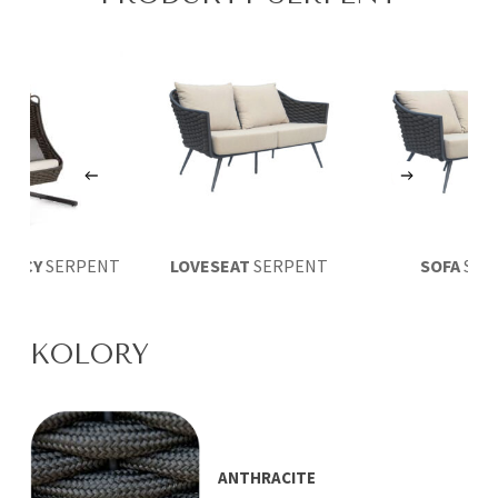
SZĄCY
SERPENT
LOVESEAT
SERPENT
SOFA
SER
KOLORY
ANTHRACITE