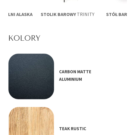
JADALNI ALASKA
STOLIK BAROWY
TRINITY
STÓŁ BAROW
0 x 100
80×8
KOLORY
CARBON MATTE
ALUMINIUM
TEAK RUSTIC