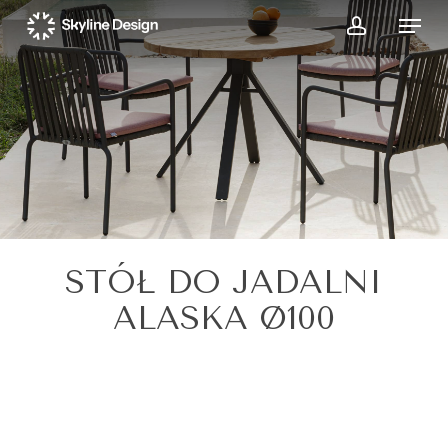
Skip
Menu
to
account
main
content
STÓŁ DO JADALNI
ALASKA Ø100