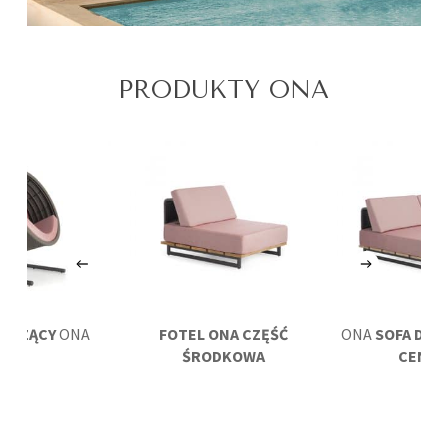
PRODUKTY ONA
WISZĄCY
ONA
FOTEL ONA CZĘŚĆ
ONA
SOFA DW
ŚRODKOWA
CENTR