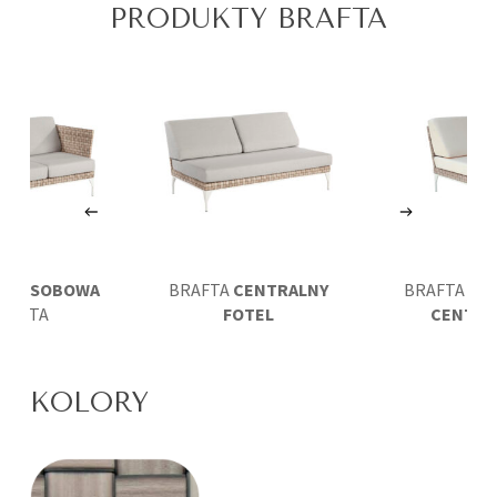
PRODUKTY BRAFTA
DWUOSOBOWA
BRAFTA
CENTRALNY
BRAFTA
SIE
RAFTA
FOTEL
CENTRA
KOLORY