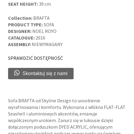
SEAT HEIGHT:
39 cm
Collection:
BRAFTA
PRODUCT TYPE:
SOFA
DESIGNER:
NOEL ROYO
CATALOGUE:
2016
ASSEMBLY:
NIEWYMAGANY
SPRAWDZIĆ DOSTĘPNOŚĆ
Skontaktuj się z nami
Sofa BRAFTA od Skyline Design to uosobienie
wyrafinowania i komfortu. Wykonana z włókna FLAT-FLAT
Seashell i aluminiowych akcentów, emanuje
współczesnym urokiem. Zanurz się w luksusie dzięki
dołączonym poduszkom DYED ACRYLIC, oferującym
niezrównany komfort podczas wypoczynku na świeżym