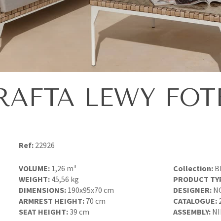
RAFTA LEWY FOT
Ref:
22926
VOLUME:
1,26 m³
Collection:
B
WEIGHT:
45,56 kg
PRODUCT TY
DIMENSIONS:
190x95x70 cm
DESIGNER:
N
ARMREST HEIGHT:
70 cm
CATALOGUE:
SEAT HEIGHT:
39 cm
ASSEMBLY:
NI