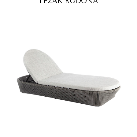
LEŻAK RODONA