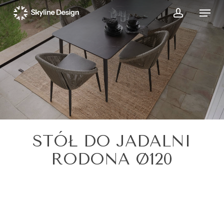
Skip
Menu
to
account
main
content
STÓŁ DO JADALNI
RODONA Ø120