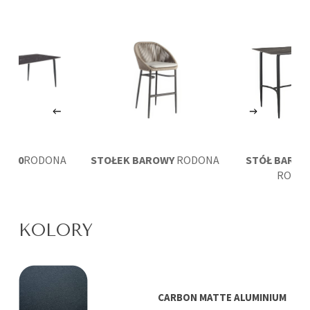
0×100
RODONA
STOŁEK BAROWY
RODONA
STÓŁ BAROW
RODO
KOLORY
CARBON MATTE ALUMINIUM