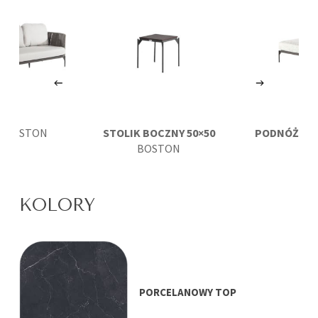
A
BOSTON
STOLIK BOCZNY 50×50
PODNÓŻEK
BOSTON
KOLORY
PORCELANOWY TOP