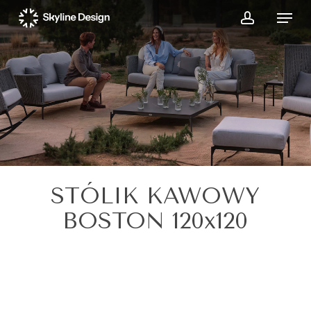
Skip
Menu
to
account
main
content
STÓLIK KAWOWY
BOSTON 120x120