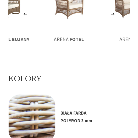
OTEL BUJANY
ARENA
FOTEL
ARENA
S
DWUOSO
KOLORY
BIAŁA FARBA
POLYROD 3 mm