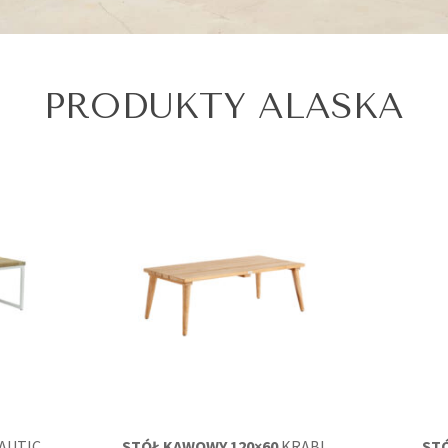
PRODUKTY ALASKA
AUTIC
STÓŁ KAWOWY 120×60
KRABI
STÓ