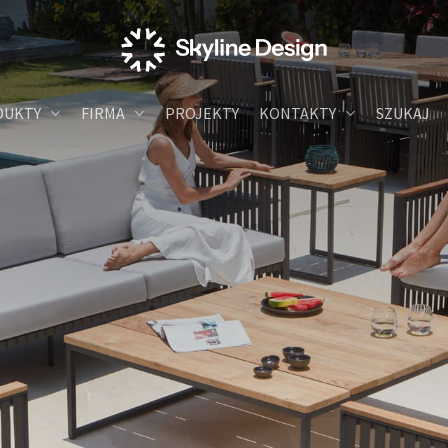
DUKTY
FIRMA
PROJEKTY
KONTAKTY
SZUKAJ