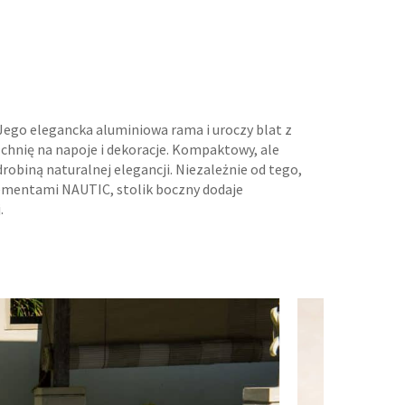
Jego elegancka aluminiowa rama i uroczy blat z
hnię na napoje i dekoracje. Kompaktowy, ale
robiną naturalnej elegancji. Niezależnie od tego,
elementami NAUTIC, stolik boczny dodaje
.