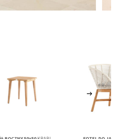
Ł BOCZNY 50×50
KRABI
FOTEL DO JADALNI
ALAS