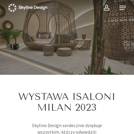
Skip
Menu
to
account
main
content
WYSTAWA ISALONI
MILAN 2023
Skyline Design serdecznie dziękuje
wszystkim, którzy odwiedzili