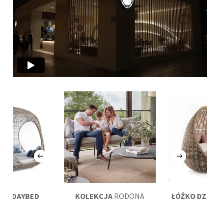
SHA
DAYBED
KOLEKCJA
RODONA
ŁÓŻKO DZIEN